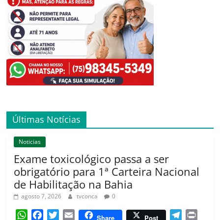
Últimas Notícias
Noticias
Exame toxicológico passa a ser
obrigatório para 1ª Carteira Nacional
de Habilitação na Bahia
agosto 7, 2026
tvconca
0
W
F
T
E
T
P
Share
Post