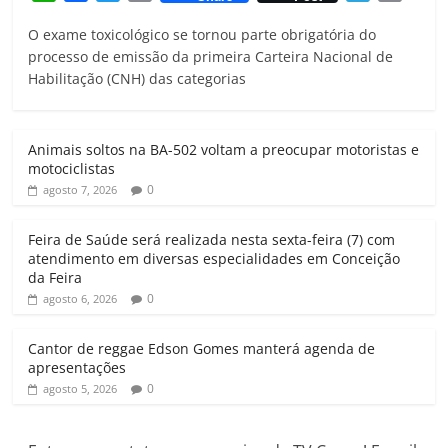
h
a
w
m
e
r
O exame toxicológico se tornou parte obrigatória do
a
c
i
a
l
i
processo de emissão da primeira Carteira Nacional de
t
e
t
i
e
n
Habilitação (CNH) das categorias
s
b
t
l
g
t
A
o
e
r
p
o
r
a
Animais soltos na BA-502 voltam a preocupar motoristas e
p
k
m
motociclistas
0
agosto 7, 2026
Feira de Saúde será realizada nesta sexta-feira (7) com
atendimento em diversas especialidades em Conceição
da Feira
0
agosto 6, 2026
Cantor de reggae Edson Gomes manterá agenda de
apresentações
0
agosto 5, 2026