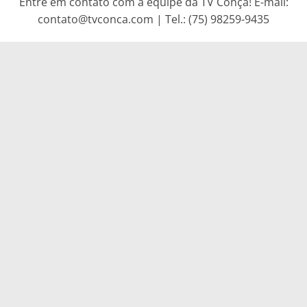
Entre em contato com a equipe da TV Conça! E-mail:
contato@tvconca.com | Tel.: (75) 98259-9435