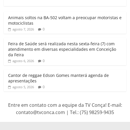
A
o
e
r
p
o
r
a
Animais soltos na BA-502 voltam a preocupar motoristas e
p
k
m
motociclistas
0
agosto 7, 2026
Feira de Saúde será realizada nesta sexta-feira (7) com
atendimento em diversas especialidades em Conceição
da Feira
0
agosto 6, 2026
Cantor de reggae Edson Gomes manterá agenda de
apresentações
0
agosto 5, 2026
Entre em contato com a equipe da TV Conça! E-mail:
contato@tvconca.com | Tel.: (75) 98259-9435