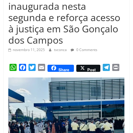
Amorim
inaugurada nesta
segunda e reforça acesso
à justiça em São Gonçalo
dos Campos
novembro 11, 2025
tvconca
0 Comments
W
F
T
E
T
P
Share
Post
h
a
w
m
e
r
a
c
i
a
l
i
t
e
t
i
e
n
s
b
t
l
g
t
A
o
e
r
p
o
r
a
p
k
m