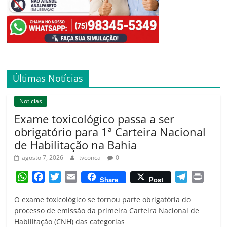
Últimas Notícias
Noticias
Exame toxicológico passa a ser
obrigatório para 1ª Carteira Nacional
de Habilitação na Bahia
agosto 7, 2026
tvconca
0
W
F
T
E
T
P
Share
Post
h
a
w
m
e
r
O exame toxicológico se tornou parte obrigatória do
a
c
i
a
l
i
processo de emissão da primeira Carteira Nacional de
t
e
t
i
e
n
Habilitação (CNH) das categorias
s
b
t
l
g
t