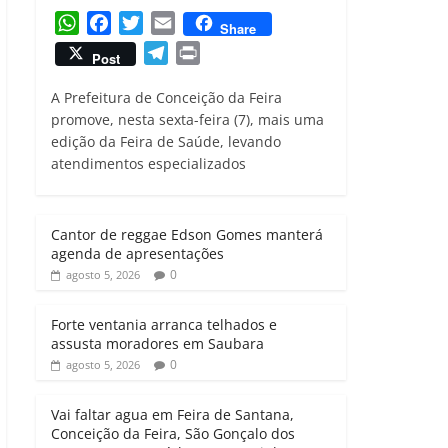
W
F
T
E
Share
h
a
w
m
T
P
Post
a
c
i
a
e
r
t
e
t
i
A Prefeitura de Conceição da Feira
l
i
s
b
t
l
promove, nesta sexta-feira (7), mais uma
e
n
edição da Feira de Saúde, levando
A
o
e
g
t
atendimentos especializados
p
o
r
r
p
k
a
m
Cantor de reggae Edson Gomes manterá
agenda de apresentações
0
agosto 5, 2026
Forte ventania arranca telhados e
assusta moradores em Saubara
0
agosto 5, 2026
Vai faltar agua em Feira de Santana,
Conceição da Feira, São Gonçalo dos