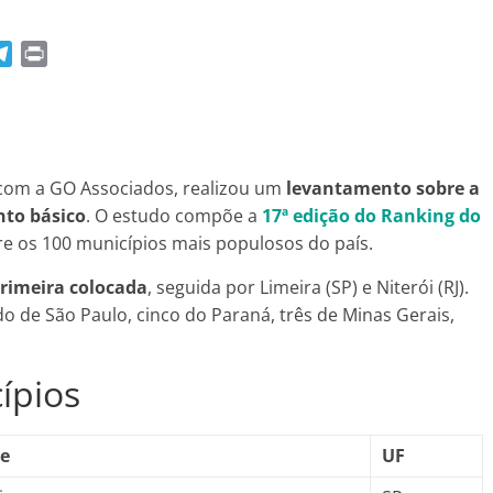
T
P
e
r
l
i
e
n
g
t
r
 com a GO Associados, realizou um
levantamento sobre a
a
nto básico
. O estudo compõe a
17ª edição do Ranking do
m
e os 100 municípios mais populosos do país.
primeira colocada
, seguida por Limeira (SP) e Niterói (RJ).
o de São Paulo, cinco do Paraná, três de Minas Gerais,
ípios
e
UF