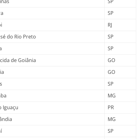
inas
SP
ra
SP
i
RJ
osé do Rio Preto
SP
a
SP
cida de Goiânia
GO
ia
GO
s
SP
aba
MG
o Iguaçu
PR
ândia
MG
í
SP