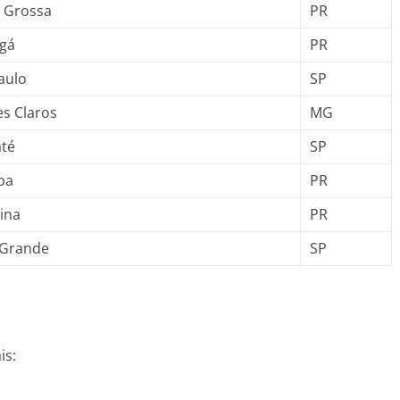
 Grossa
PR
gá
PR
aulo
SP
s Claros
MG
té
SP
ba
PR
ina
PR
 Grande
SP
is: