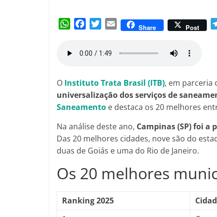
Amorim
W
F
T
E
Share
Post
h
a
w
m
a
c
i
a
t
e
t
i
s
b
t
l
A
o
e
O
Instituto Trata Brasil (ITB)
, em parceria
p
o
r
universalização dos serviços de saneame
p
k
Saneamento
e destaca os 20 melhores entr
Na análise deste ano,
Campinas (SP) foi a 
Das 20 melhores cidades, nove são do estad
duas de Goiás e uma do Rio de Janeiro.
Os 20 melhores munic
Ranking 2025
Cidad