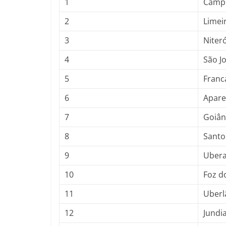
1
Camp
2
Limei
3
Niteró
4
São J
5
Franc
6
Apare
7
Goiân
8
Santo
9
Uber
10
Foz d
11
Uberl
12
Jundia