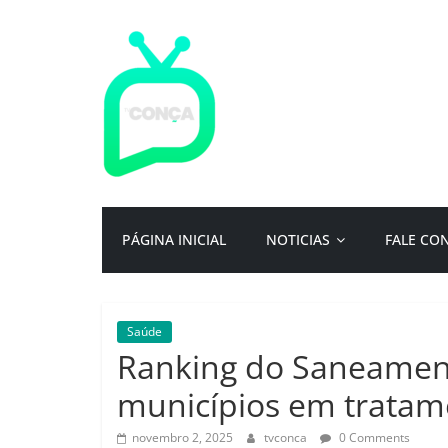
Pular
para
o
conteúdo
TV
Conça
Primeiro
PÁGINA INICIAL
NOTICIAS
FALE CO
portal
de
notícias
da
Saúde
cidade
Ranking do Saneament
ternura
|
municípios em tratam
Por:
Isac
novembro 2, 2025
tvconca
0 Comments