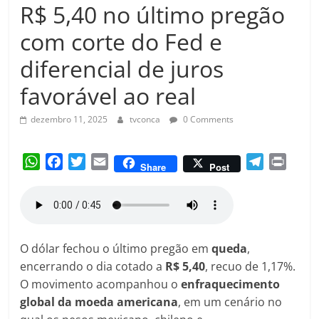
Amorim
R$ 5,40 no último pregão
com corte do Fed e
diferencial de juros
favorável ao real
dezembro 11, 2025
tvconca
0 Comments
W
F
T
E
T
P
Share
Post
h
a
w
m
e
r
a
c
i
a
l
i
t
e
t
i
e
n
s
b
t
l
g
t
A
o
e
r
O dólar fechou o último pregão em
queda
,
p
o
r
a
encerrando o dia cotado a
R$ 5,40
, recuo de 1,17%.
p
k
m
O movimento acompanhou o
enfraquecimento
global da moeda americana
, em um cenário no