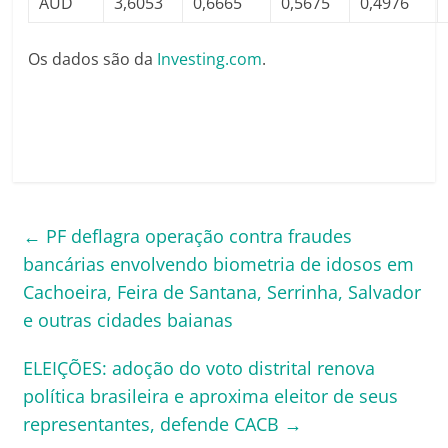
AUD
3,6053
0,6665
0,5675
0,4976
Os dados são da
Investing.com
.
←
PF deflagra operação contra fraudes
bancárias envolvendo biometria de idosos em
Cachoeira, Feira de Santana, Serrinha, Salvador
e outras cidades baianas
ELEIÇÕES: adoção do voto distrital renova
política brasileira e aproxima eleitor de seus
representantes, defende CACB
→