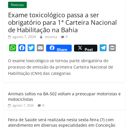
Noticias
Exame toxicológico passa a ser
obrigatório para 1ª Carteira Nacional
de Habilitação na Bahia
agosto 7, 2026
tvconca
0
W
F
T
E
T
P
Share
Post
h
a
w
m
e
r
O exame toxicológico se tornou parte obrigatória do
a
c
i
a
l
i
processo de emissão da primeira Carteira Nacional de
t
e
t
i
e
n
Habilitação (CNH) das categorias
s
b
t
l
g
t
A
o
e
r
p
o
r
a
Animais soltos na BA-502 voltam a preocupar motoristas e
p
k
m
motociclistas
0
agosto 7, 2026
Feira de Saúde será realizada nesta sexta-feira (7) com
atendimento em diversas especialidades em Conceição