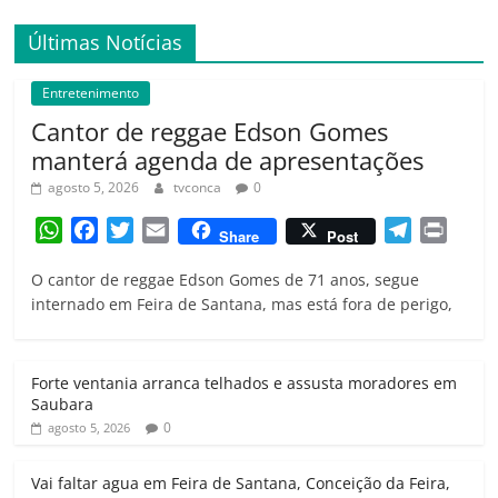
Últimas Notícias
Entretenimento
Cantor de reggae Edson Gomes
manterá agenda de apresentações
agosto 5, 2026
tvconca
0
W
F
T
E
T
P
Share
Post
h
a
w
m
e
r
O cantor de reggae Edson Gomes de 71 anos, segue
a
c
i
a
l
i
internado em Feira de Santana, mas está fora de perigo,
t
e
t
i
e
n
s
b
t
l
g
t
A
o
e
r
Forte ventania arranca telhados e assusta moradores em
p
o
r
a
Saubara
p
k
m
0
agosto 5, 2026
Vai faltar agua em Feira de Santana, Conceição da Feira,