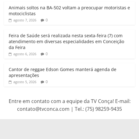
p
o
r
a
Animais soltos na BA-502 voltam a preocupar motoristas e
p
k
m
motociclistas
0
agosto 7, 2026
Feira de Saúde será realizada nesta sexta-feira (7) com
atendimento em diversas especialidades em Conceição
da Feira
0
agosto 6, 2026
Cantor de reggae Edson Gomes manterá agenda de
apresentações
0
agosto 5, 2026
Entre em contato com a equipe da TV Conça! E-mail:
contato@tvconca.com | Tel.: (75) 98259-9435