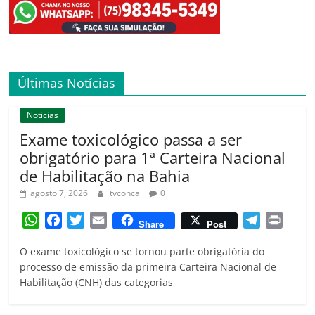
Últimas Notícias
Noticias
Exame toxicológico passa a ser
obrigatório para 1ª Carteira Nacional
de Habilitação na Bahia
agosto 7, 2026
tvconca
0
W
F
T
E
T
P
Share
Post
h
a
w
m
e
r
O exame toxicológico se tornou parte obrigatória do
a
c
i
a
l
i
processo de emissão da primeira Carteira Nacional de
t
e
t
i
e
n
Habilitação (CNH) das categorias
s
b
t
l
g
t
A
o
e
r