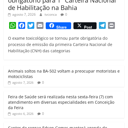
de Habilitação na Bahia
agosto 7, 2026
tvconca
0
W
F
T
E
T
P
Share
Post
h
a
w
m
e
r
O exame toxicológico se tornou parte obrigatória do
a
c
i
a
l
i
processo de emissão da primeira Carteira Nacional de
t
e
t
i
e
n
Habilitação (CNH) das categorias
s
b
t
l
g
t
A
o
e
r
p
o
r
a
Animais soltos na BA-502 voltam a preocupar motoristas e
p
k
m
motociclistas
0
agosto 7, 2026
Feira de Saúde será realizada nesta sexta-feira (7) com
atendimento em diversas especialidades em Conceição
da Feira
0
agosto 6, 2026
Cantor de reggae Edson Gomes manterá agenda de