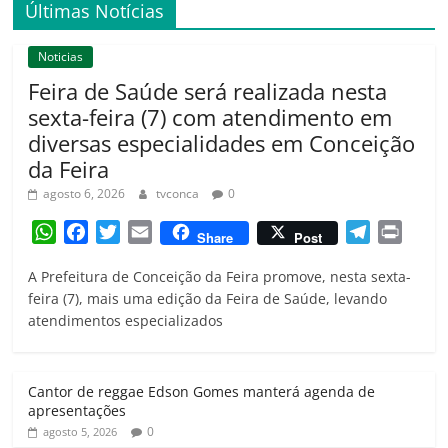
Últimas Notícias
Noticias
Feira de Saúde será realizada nesta
sexta-feira (7) com atendimento em
diversas especialidades em Conceição
da Feira
agosto 6, 2026
tvconca
0
W
F
T
E
T
P
Share
Post
h
a
w
m
e
r
A Prefeitura de Conceição da Feira promove, nesta sexta-
a
c
i
a
l
i
feira (7), mais uma edição da Feira de Saúde, levando
t
e
t
i
e
n
atendimentos especializados
s
b
t
l
g
t
A
o
e
r
p
o
r
a
Cantor de reggae Edson Gomes manterá agenda de
p
k
m
apresentações
0
agosto 5, 2026