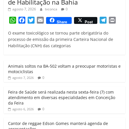
de Habilitação na Bahia
agosto 7, 2026
tvconca
0
W
F
T
E
T
P
Share
Post
h
a
w
m
e
r
O exame toxicológico se tornou parte obrigatória do
a
c
i
a
l
i
processo de emissão da primeira Carteira Nacional de
t
e
t
i
e
n
Habilitação (CNH) das categorias
s
b
t
l
g
t
A
o
e
r
p
o
r
a
Animais soltos na BA-502 voltam a preocupar motoristas e
p
k
m
motociclistas
0
agosto 7, 2026
Feira de Saúde será realizada nesta sexta-feira (7) com
atendimento em diversas especialidades em Conceição
da Feira
0
agosto 6, 2026
Cantor de reggae Edson Gomes manterá agenda de
apresentações