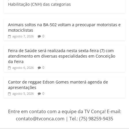
Habilitação (CNH) das categorias
s
b
t
l
g
t
A
o
e
r
p
o
r
a
Animais soltos na BA-502 voltam a preocupar motoristas e
p
k
m
motociclistas
0
agosto 7, 2026
Feira de Saúde será realizada nesta sexta-feira (7) com
atendimento em diversas especialidades em Conceição
da Feira
0
agosto 6, 2026
Cantor de reggae Edson Gomes manterá agenda de
apresentações
0
agosto 5, 2026
Entre em contato com a equipe da TV Conça! E-mail:
contato@tvconca.com | Tel.: (75) 98259-9435