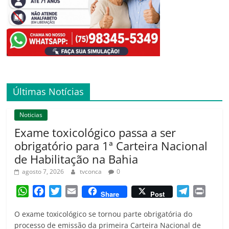
Últimas Notícias
Noticias
Exame toxicológico passa a ser
obrigatório para 1ª Carteira Nacional
de Habilitação na Bahia
agosto 7, 2026
tvconca
0
W
F
T
E
T
P
Share
Post
h
a
w
m
e
r
O exame toxicológico se tornou parte obrigatória do
a
c
i
a
l
i
processo de emissão da primeira Carteira Nacional de
t
e
t
i
e
n