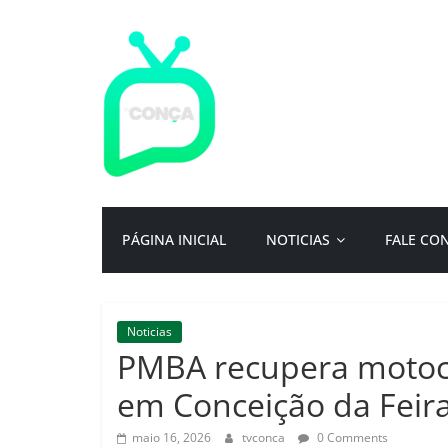
Pular
para
o
conteúdo
TV
Conça
Primeiro
PÁGINA INICIAL
NOTICIAS
FALE CO
portal
de
notícias
da
Noticias
cidade
PMBA recupera motoci
ternura
|
em Conceição da Feir
Por:
Isac
maio 16, 2026
tvconca
0 Comments