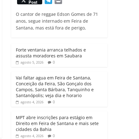
T
P
Post
a
c
i
a
e
r
t
e
t
i
O cantor de reggae Edson Gomes de 71
l
i
s
b
t
l
anos, segue internado em Feira de
e
n
Santana, mas está fora de perigo,
A
o
e
g
t
p
o
r
r
p
k
a
Forte ventania arranca telhados e
m
assusta moradores em Saubara
0
agosto 5, 2026
Vai faltar agua em Feira de Santana,
Conceição da Feira, São Gonçalo dos
Campos, Santa Bárbara, Tanquinho e
Santanópolis; veja dia e horario
0
agosto 4, 2026
MPT abre inscrições para estágio em
Direito em Feira de Santana e mais sete
cidades da Bahia
0
agosto 4, 2026