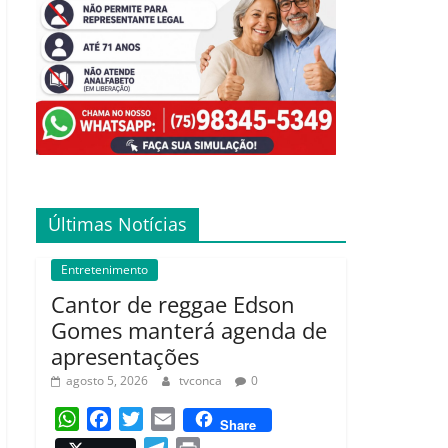
Últimas Notícias
Entretenimento
Cantor de reggae Edson
Gomes manterá agenda de
apresentações
agosto 5, 2026
tvconca
0
W
F
T
E
Share
h
a
w
m