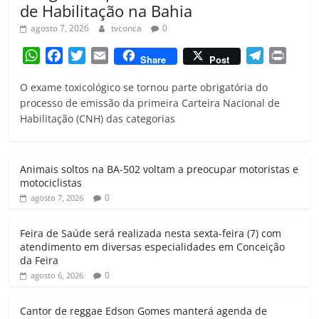
de Habilitação na Bahia
agosto 7, 2026
tvconca
0
W
F
T
E
T
P
Share
Post
h
a
w
m
e
r
O exame toxicológico se tornou parte obrigatória do
a
c
i
a
l
i
processo de emissão da primeira Carteira Nacional de
t
e
t
i
e
n
Habilitação (CNH) das categorias
s
b
t
l
g
t
A
o
e
r
p
o
r
a
Animais soltos na BA-502 voltam a preocupar motoristas e
p
k
m
motociclistas
0
agosto 7, 2026
Feira de Saúde será realizada nesta sexta-feira (7) com
atendimento em diversas especialidades em Conceição
da Feira
0
agosto 6, 2026
Cantor de reggae Edson Gomes manterá agenda de