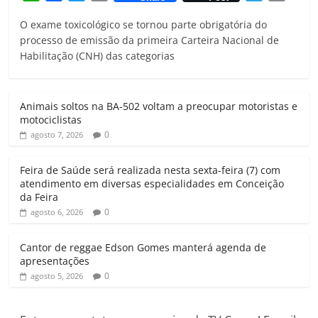
h
a
w
m
e
r
O exame toxicológico se tornou parte obrigatória do
a
c
i
a
l
i
processo de emissão da primeira Carteira Nacional de
t
e
t
i
e
n
Habilitação (CNH) das categorias
s
b
t
l
g
t
A
o
e
r
p
o
r
a
Animais soltos na BA-502 voltam a preocupar motoristas e
p
k
m
motociclistas
0
agosto 7, 2026
Feira de Saúde será realizada nesta sexta-feira (7) com
atendimento em diversas especialidades em Conceição
da Feira
0
agosto 6, 2026
Cantor de reggae Edson Gomes manterá agenda de
apresentações
0
agosto 5, 2026