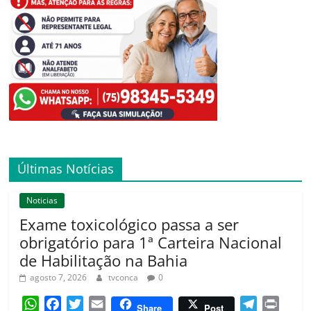
Últimas Notícias
Noticias
Exame toxicológico passa a ser
obrigatório para 1ª Carteira Nacional
de Habilitação na Bahia
agosto 7, 2026
tvconca
0
W
F
T
E
T
P
Share
Post