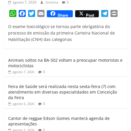
agosto 7, 2026
tvconca
0
W
F
T
E
T
P
Share
Post
h
a
w
m
e
r
O exame toxicológico se tornou parte obrigatória do
a
c
i
a
l
i
processo de emissão da primeira Carteira Nacional de
t
e
t
i
e
n
Habilitação (CNH) das categorias
s
b
t
l
g
t
A
o
e
r
p
o
r
a
Animais soltos na BA-502 voltam a preocupar motoristas e
p
k
m
motociclistas
0
agosto 7, 2026
Feira de Saúde será realizada nesta sexta-feira (7) com
atendimento em diversas especialidades em Conceição
da Feira
0
agosto 6, 2026
Cantor de reggae Edson Gomes manterá agenda de
apresentações
0
agosto 5, 2026