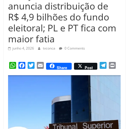
Amorim
anuncia distribuição de
R$ 4,9 bilhões do fundo
eleitoral; PL e PT fica com
maior fatia
junho 4, 2026
tvconca
0 Comments
W
F
T
E
T
P
Share
Post
h
a
w
m
e
r
a
c
i
a
l
i
t
e
t
i
e
n
s
b
t
l
g
t
A
o
e
r
p
o
r
a
p
k
m