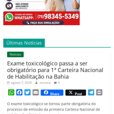
Últimas Notícias
Noticias
Exame toxicológico passa a ser
obrigatório para 1ª Carteira Nacional
de Habilitação na Bahia
agosto 7, 2026
tvconca
0
W
F
T
E
T
P
Share
Post
h
a
w
m
e
r
O exame toxicológico se tornou parte obrigatória do
a
c
i
a
l
i
processo de emissão da primeira Carteira Nacional de
t
e
t
i
e
n