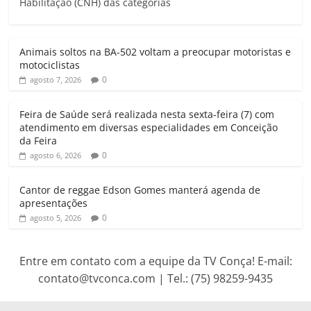
Habilitação (CNH) das categorias
s
b
t
l
g
t
A
o
e
r
p
o
r
a
Animais soltos na BA-502 voltam a preocupar motoristas e
p
k
m
motociclistas
0
agosto 7, 2026
Feira de Saúde será realizada nesta sexta-feira (7) com
atendimento em diversas especialidades em Conceição
da Feira
0
agosto 6, 2026
Cantor de reggae Edson Gomes manterá agenda de
apresentações
0
agosto 5, 2026
Entre em contato com a equipe da TV Conça! E-mail:
contato@tvconca.com | Tel.: (75) 98259-9435