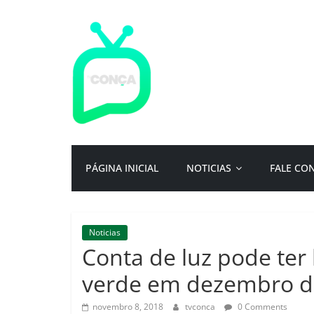
Pular
para
o
conteúdo
TV
Conça
Primeiro
PÁGINA INICIAL
NOTICIAS
FALE CO
portal
de
notícias
da
Noticias
cidade
Conta de luz pode ter
ternura
|
verde em dezembro de
Por:
Isac
novembro 8, 2018
tvconca
0 Comments