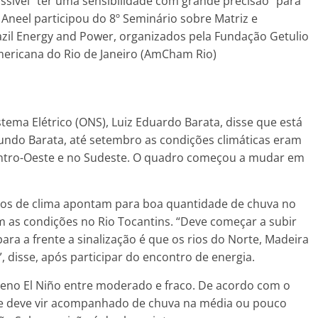
ssível “ter uma sensibilidade com grande precisão” para
a Aneel participou do 8º Seminário sobre Matriz e
razil Energy and Power, organizados pela Fundação Getulio
ericana do Rio de Janeiro (AmCham Rio)
tema Elétrico (ONS), Luiz Eduardo Barata, disse que está
undo Barata, até setembro as condições climáticas eram
ntro-Oeste e no Sudeste. O quadro começou a mudar em
utos de clima apontam para boa quantidade de chuva no
 as condições no Rio Tocantins. “Deve começar a subir
ra a frente a sinalização é que os rios do Norte, Madeira
 disse, após participar do encontro de energia.
eno El Niño entre moderado e fraco. De acordo com o
rque deve vir acompanhado de chuva na média ou pouco