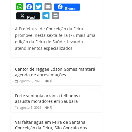
W
F
T
E
Share
h
a
w
m
T
P
Post
a
c
i
a
e
r
t
e
t
i
A Prefeitura de Conceição da Feira
l
i
s
b
t
l
promove, nesta sexta-feira (7), mais uma
e
n
edição da Feira de Saúde, levando
A
o
e
g
t
atendimentos especializados
p
o
r
r
p
k
a
m
Cantor de reggae Edson Gomes manterá
agenda de apresentações
0
agosto 5, 2026
Forte ventania arranca telhados e
assusta moradores em Saubara
0
agosto 5, 2026
Vai faltar agua em Feira de Santana,
Conceição da Feira, São Gonçalo dos