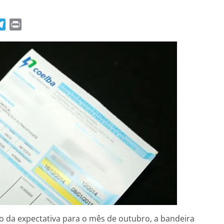
T
P
e
r
l
i
e
n
g
t
r
a
m
ro da expectativa para o mês de outubro, a bandeira