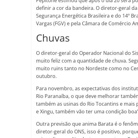
Pepitone estimou que após o dia 20 será po
definir a cor da bandeira. O diretor-geral d
Segurança Energética Brasileira e do 14º B
Vargas (FGV) e pela Câmara de Comércio Am
Chuvas
O diretor-geral do Operador Nacional do Sis
muito feliz com a quantidade de chuva. Seg
muito ruins tanto no Nordeste como no Ce
outubro.
Para novembro, as expectativas dos instit
Rio Paranaíba, o que deve melhorar também
também as usinas do Rio Tocantins e mais pa
e Xingu, também vão ter uma condição boa”,
Outra previsão que anima Barata é o fenôm
diretor-geral do ONS, isso é positivo, po