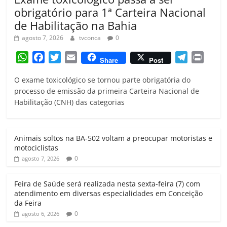
obrigatório para 1ª Carteira Nacional
de Habilitação na Bahia
agosto 7, 2026
tvconca
0
W
F
T
E
T
P
Share
Post
h
a
w
m
e
r
O exame toxicológico se tornou parte obrigatória do
a
c
i
a
l
i
processo de emissão da primeira Carteira Nacional de
t
e
t
i
e
n
Habilitação (CNH) das categorias
s
b
t
l
g
t
A
o
e
r
p
o
r
a
Animais soltos na BA-502 voltam a preocupar motoristas e
p
k
m
motociclistas
0
agosto 7, 2026
Feira de Saúde será realizada nesta sexta-feira (7) com
atendimento em diversas especialidades em Conceição
da Feira
0
agosto 6, 2026