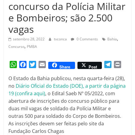
Amorim
concurso da Polícia Militar
e Bombeiros; são 2.500
vagas
,
setembro 28, 2022
tvconca
0 Comments
Bahia
,
Concurso
PMBA
W
F
T
E
T
P
Share
Post
h
a
w
m
e
r
O Estado da Bahia publicou, nesta quarta-feira (28),
a
c
i
a
l
i
no
Diário Oficial do Estado (DOE), a partir da página
t
e
t
i
e
n
19 (confira aqui)
s
b
t
, o Edital Saeb Nº 05/2022, com
l
g
t
A
o
e
r
abertura de inscrições do concurso público para
p
o
r
a
duas mil vagas de soldado da Polícia Militar e
p
k
m
outras 500 para soldado do Corpo de Bombeiros.
As inscrições devem ser feitas pelo site da
Fundação Carlos Chagas