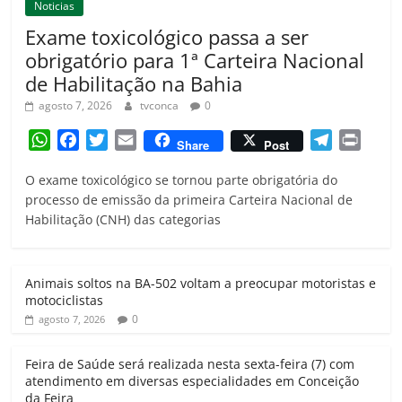
Noticias
Exame toxicológico passa a ser
obrigatório para 1ª Carteira Nacional
de Habilitação na Bahia
agosto 7, 2026
tvconca
0
W
F
T
E
T
P
Share
Post
h
a
w
m
e
r
O exame toxicológico se tornou parte obrigatória do
a
c
i
a
l
i
processo de emissão da primeira Carteira Nacional de
t
e
t
i
e
n
Habilitação (CNH) das categorias
s
b
t
l
g
t
A
o
e
r
p
o
r
a
Animais soltos na BA-502 voltam a preocupar motoristas e
p
k
m
motociclistas
0
agosto 7, 2026
Feira de Saúde será realizada nesta sexta-feira (7) com
atendimento em diversas especialidades em Conceição
da Feira