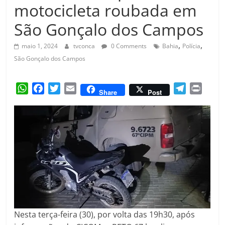
Amorim
motocicleta roubada em
São Gonçalo dos Campos
,
,
maio 1, 2024
tvconca
0 Comments
Bahia
Polícia
São Gonçalo dos Campos
W
F
T
E
T
P
Share
Post
h
a
w
m
e
r
a
c
i
a
l
i
t
e
t
i
e
n
s
b
t
l
g
t
A
o
e
r
p
o
r
a
p
k
m
Nesta terça-feira (30), por volta das 19h30, após