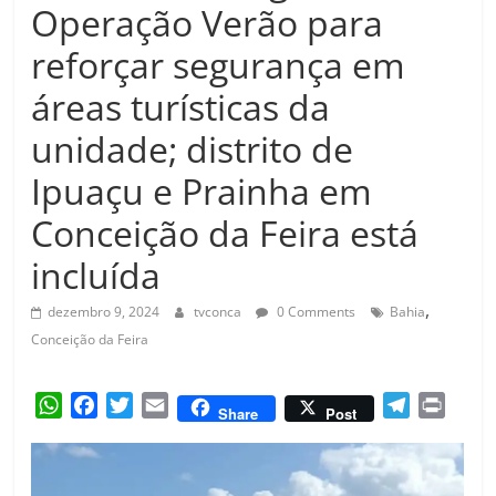
Amorim
Operação Verão para
reforçar segurança em
áreas turísticas da
unidade; distrito de
Ipuaçu e Prainha em
Conceição da Feira está
incluída
,
dezembro 9, 2024
tvconca
0 Comments
Bahia
Conceição da Feira
W
F
T
E
T
P
Share
Post
h
a
w
m
e
r
a
c
i
a
l
i
t
e
t
i
e
n