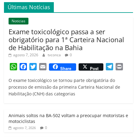
Últimas Notícias
Noticias
Exame toxicológico passa a ser
obrigatório para 1ª Carteira Nacional
de Habilitação na Bahia
agosto 7, 2026
tvconca
0
W
F
T
E
T
P
Share
Post
h
a
w
m
e
r
O exame toxicológico se tornou parte obrigatória do
a
c
i
a
l
i
processo de emissão da primeira Carteira Nacional de
t
e
t
i
e
n
Habilitação (CNH) das categorias
s
b
t
l
g
t
A
o
e
r
p
o
r
a
Animais soltos na BA-502 voltam a preocupar motoristas e
p
k
m
motociclistas
0
agosto 7, 2026