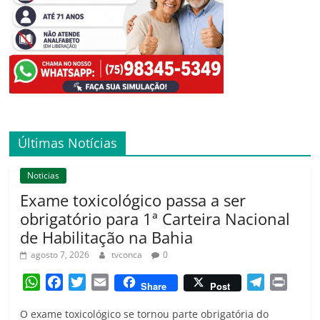
Últimas Notícias
Noticias
Exame toxicológico passa a ser
obrigatório para 1ª Carteira Nacional
de Habilitação na Bahia
agosto 7, 2026
tvconca
0
W
F
T
E
T
P
Share
Post
h
a
w
m
e
r
O exame toxicológico se tornou parte obrigatória do
a
c
i
a
l
i