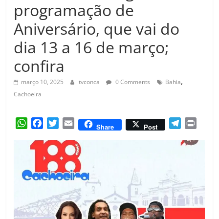
Amorim
programação de
Aniversário, que vai do
dia 13 a 16 de março;
confira
,
março 10, 2025
tvconca
0 Comments
Bahia
Cachoeira
W
F
T
E
T
P
Share
Post
h
a
w
m
e
r
a
c
i
a
l
i
t
e
t
i
e
n
s
b
t
l
g
t
A
o
e
r
p
o
r
a
p
k
m