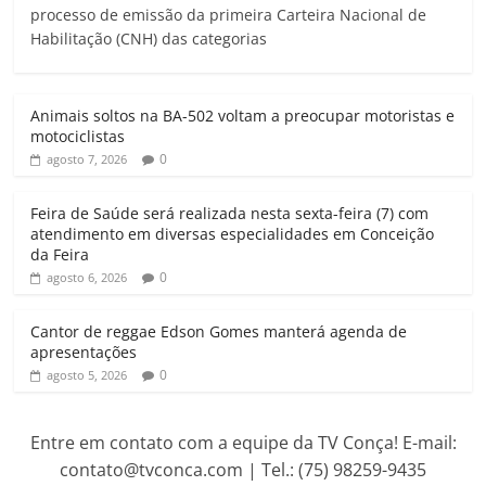
processo de emissão da primeira Carteira Nacional de
t
e
t
i
e
n
Habilitação (CNH) das categorias
s
b
t
l
g
t
A
o
e
r
p
o
r
a
Animais soltos na BA-502 voltam a preocupar motoristas e
p
k
m
motociclistas
0
agosto 7, 2026
Feira de Saúde será realizada nesta sexta-feira (7) com
atendimento em diversas especialidades em Conceição
da Feira
0
agosto 6, 2026
Cantor de reggae Edson Gomes manterá agenda de
apresentações
0
agosto 5, 2026
Entre em contato com a equipe da TV Conça! E-mail:
contato@tvconca.com | Tel.: (75) 98259-9435