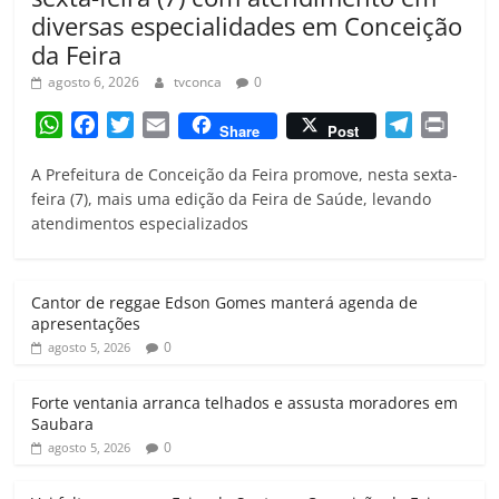
diversas especialidades em Conceição
da Feira
agosto 6, 2026
tvconca
0
W
F
T
E
T
P
Share
Post
h
a
w
m
e
r
A Prefeitura de Conceição da Feira promove, nesta sexta-
a
c
i
a
l
i
feira (7), mais uma edição da Feira de Saúde, levando
t
e
t
i
e
n
atendimentos especializados
s
b
t
l
g
t
A
o
e
r
p
o
r
a
Cantor de reggae Edson Gomes manterá agenda de
p
k
m
apresentações
0
agosto 5, 2026
Forte ventania arranca telhados e assusta moradores em
Saubara
0
agosto 5, 2026