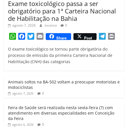
Exame toxicológico passa a ser
obrigatório para 1ª Carteira Nacional
de Habilitação na Bahia
agosto 7, 2026
tvconca
0
W
F
T
E
T
P
Share
Post
h
a
w
m
e
r
O exame toxicológico se tornou parte obrigatória do
a
c
i
a
l
i
processo de emissão da primeira Carteira Nacional de
t
e
t
i
e
n
Habilitação (CNH) das categorias
s
b
t
l
g
t
A
o
e
r
p
o
r
a
Animais soltos na BA-502 voltam a preocupar motoristas e
p
k
m
motociclistas
0
agosto 7, 2026
Feira de Saúde será realizada nesta sexta-feira (7) com
atendimento em diversas especialidades em Conceição
da Feira
0
agosto 6, 2026