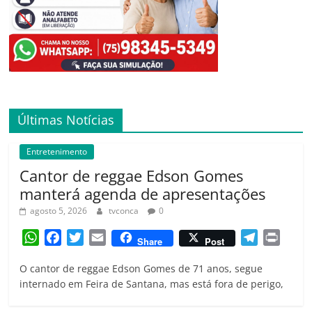
Últimas Notícias
Entretenimento
Cantor de reggae Edson Gomes
manterá agenda de apresentações
agosto 5, 2026
tvconca
0
W
F
T
E
T
P
Share
Post
h
a
w
m
e
r
O cantor de reggae Edson Gomes de 71 anos, segue
a
c
i
a
l
i
internado em Feira de Santana, mas está fora de perigo,
t
e
t
i
e
n
s
b
t
l
g
t