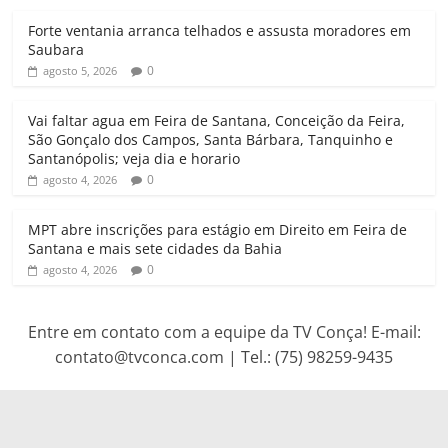
A
o
e
r
Forte ventania arranca telhados e assusta moradores em
p
o
r
a
Saubara
p
k
m
0
agosto 5, 2026
Vai faltar agua em Feira de Santana, Conceição da Feira,
São Gonçalo dos Campos, Santa Bárbara, Tanquinho e
Santanópolis; veja dia e horario
0
agosto 4, 2026
MPT abre inscrições para estágio em Direito em Feira de
Santana e mais sete cidades da Bahia
0
agosto 4, 2026
Entre em contato com a equipe da TV Conça! E-mail:
contato@tvconca.com | Tel.: (75) 98259-9435