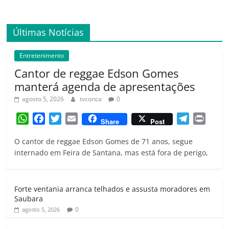
Últimas Notícias
Entretenimento
Cantor de reggae Edson Gomes
manterá agenda de apresentações
agosto 5, 2026
tvconca
0
W
F
T
E
T
P
Share
Post
h
a
w
m
e
r
O cantor de reggae Edson Gomes de 71 anos, segue
a
c
i
a
l
i
internado em Feira de Santana, mas está fora de perigo,
t
e
t
i
e
n
s
b
t
l
g
t
A
o
e
r
Forte ventania arranca telhados e assusta moradores em
p
o
r
a
Saubara
p
k
m
0
agosto 5, 2026