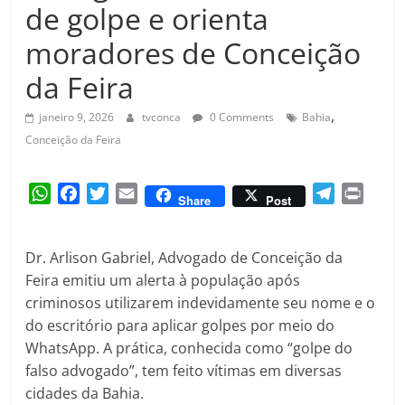
Amorim
de golpe e orienta
moradores de Conceição
da Feira
,
janeiro 9, 2026
tvconca
0 Comments
Bahia
Conceição da Feira
W
F
T
E
T
P
Share
Post
h
a
w
m
e
r
a
c
i
a
l
i
Dr. Arlison Gabriel, Advogado de Conceição da
t
e
t
i
e
n
Feira emitiu um alerta à população após
s
b
t
l
g
t
A
o
e
r
criminosos utilizarem indevidamente seu nome e o
p
o
r
a
do escritório para aplicar golpes por meio do
p
k
m
WhatsApp. A prática, conhecida como “golpe do
falso advogado”, tem feito vítimas em diversas
cidades da Bahia.