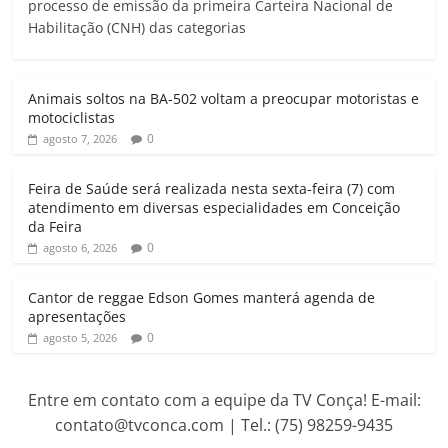
processo de emissão da primeira Carteira Nacional de
t
e
t
i
e
n
Habilitação (CNH) das categorias
s
b
t
l
g
t
A
o
e
r
p
o
r
a
Animais soltos na BA-502 voltam a preocupar motoristas e
p
k
m
motociclistas
0
agosto 7, 2026
Feira de Saúde será realizada nesta sexta-feira (7) com
atendimento em diversas especialidades em Conceição
da Feira
0
agosto 6, 2026
Cantor de reggae Edson Gomes manterá agenda de
apresentações
0
agosto 5, 2026
Entre em contato com a equipe da TV Conça! E-mail:
contato@tvconca.com | Tel.: (75) 98259-9435