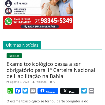
Últimas Notícias
Noticias
Exame toxicológico passa a ser
obrigatório para 1ª Carteira Nacional
de Habilitação na Bahia
agosto 7, 2026
tvconca
0
W
F
T
E
T
P
Share
Post
h
a
w
m
e
r
O exame toxicológico se tornou parte obrigatória do
a
c
i
a
l
i