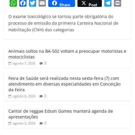
W
F
T
E
T
P
Share
Post
h
a
w
m
e
r
O exame toxicológico se tornou parte obrigatória do
a
c
i
a
l
i
processo de emissão da primeira Carteira Nacional de
t
e
t
i
e
n
Habilitação (CNH) das categorias
s
b
t
l
g
t
A
o
e
r
p
o
r
a
Animais soltos na BA-502 voltam a preocupar motoristas e
p
k
m
motociclistas
0
agosto 7, 2026
Feira de Saúde será realizada nesta sexta-feira (7) com
atendimento em diversas especialidades em Conceição
da Feira
0
agosto 6, 2026
Cantor de reggae Edson Gomes manterá agenda de
apresentações
0
agosto 5, 2026