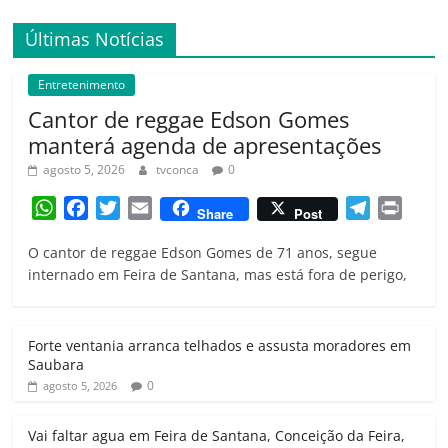
Últimas Notícias
Entretenimento
Cantor de reggae Edson Gomes
manterá agenda de apresentações
agosto 5, 2026
tvconca
0
W
F
T
E
T
P
Share
Post
h
a
w
m
e
r
O cantor de reggae Edson Gomes de 71 anos, segue
a
c
i
a
l
i
internado em Feira de Santana, mas está fora de perigo,
t
e
t
i
e
n
s
b
t
l
g
t
A
o
e
r
Forte ventania arranca telhados e assusta moradores em
p
o
r
a
Saubara
p
k
m
0
agosto 5, 2026
Vai faltar agua em Feira de Santana, Conceição da Feira,