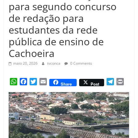
Amorim
para segundo concurso
de redação para
estudantes da rede
pública de ensino de
Cachoeira
maio 20, 2026
tvconca
0 Comments
W
F
T
E
T
P
Share
Post
h
a
w
m
e
r
a
c
i
a
l
i
t
e
t
i
e
n
s
b
t
l
g
t
A
o
e
r
p
o
r
a
p
k
m