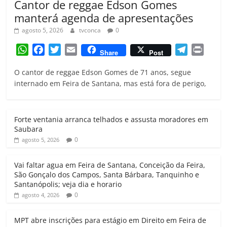
Cantor de reggae Edson Gomes
manterá agenda de apresentações
agosto 5, 2026
tvconca
0
W
F
T
E
T
P
Share
Post
h
a
w
m
e
r
O cantor de reggae Edson Gomes de 71 anos, segue
a
c
i
a
l
i
internado em Feira de Santana, mas está fora de perigo,
t
e
t
i
e
n
s
b
t
l
g
t
A
o
e
r
Forte ventania arranca telhados e assusta moradores em
p
o
r
a
Saubara
p
k
m
0
agosto 5, 2026
Vai faltar agua em Feira de Santana, Conceição da Feira,
São Gonçalo dos Campos, Santa Bárbara, Tanquinho e
Santanópolis; veja dia e horario
0
agosto 4, 2026
MPT abre inscrições para estágio em Direito em Feira de