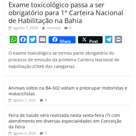
Exame toxicológico passa a ser
obrigatório para 1ª Carteira Nacional
de Habilitação na Bahia
agosto 7, 2026
tvconca
0
W
F
T
E
T
P
Share
Post
h
a
w
m
e
r
O exame toxicológico se tornou parte obrigatória do
a
c
i
a
l
i
processo de emissão da primeira Carteira Nacional de
t
e
t
i
e
n
Habilitação (CNH) das categorias
s
b
t
l
g
t
A
o
e
r
p
o
r
a
Animais soltos na BA-502 voltam a preocupar motoristas e
p
k
m
motociclistas
0
agosto 7, 2026
Feira de Saúde será realizada nesta sexta-feira (7) com
atendimento em diversas especialidades em Conceição
da Feira
0
agosto 6, 2026