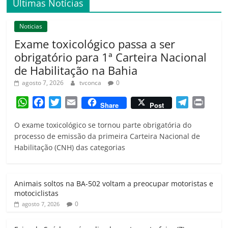
Últimas Notícias
Noticias
Exame toxicológico passa a ser
obrigatório para 1ª Carteira Nacional
de Habilitação na Bahia
agosto 7, 2026
tvconca
0
W
F
T
E
T
P
Share
Post
h
a
w
m
e
r
O exame toxicológico se tornou parte obrigatória do
a
c
i
a
l
i
processo de emissão da primeira Carteira Nacional de
t
e
t
i
e
n
Habilitação (CNH) das categorias
s
b
t
l
g
t
A
o
e
r
p
o
r
a
Animais soltos na BA-502 voltam a preocupar motoristas e
p
k
m
motociclistas
0
agosto 7, 2026