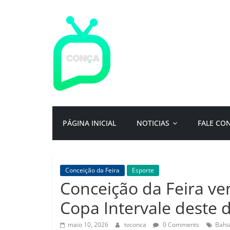
Pular
para
o
conteúdo
TV
Conça
Primeiro
PÁGINA INICIAL
NOTICIAS
FALE CO
portal
de
notícias
da
Conceição da Feira
Esporte
cidade
Conceição da Feira v
ternura
|
Copa Intervale deste 
Por:
Isac
maio 10, 2026
tvconca
0 Comments
Bahi