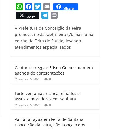
W
F
T
E
Share
h
a
w
m
T
P
Post
a
c
i
a
e
r
t
e
t
i
A Prefeitura de Conceição da Feira
l
i
s
b
t
l
promove, nesta sexta-feira (7), mais uma
e
n
edição da Feira de Saúde, levando
A
o
e
g
t
atendimentos especializados
p
o
r
r
p
k
a
m
Cantor de reggae Edson Gomes manterá
agenda de apresentações
0
agosto 5, 2026
Forte ventania arranca telhados e
assusta moradores em Saubara
0
agosto 5, 2026
Vai faltar agua em Feira de Santana,
Conceição da Feira, São Gonçalo dos