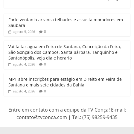
s
b
t
l
g
t
A
o
e
r
Forte ventania arranca telhados e assusta moradores em
p
o
r
a
Saubara
p
k
m
0
agosto 5, 2026
Vai faltar agua em Feira de Santana, Conceição da Feira,
São Gonçalo dos Campos, Santa Bárbara, Tanquinho e
Santanópolis; veja dia e horario
0
agosto 4, 2026
MPT abre inscrições para estágio em Direito em Feira de
Santana e mais sete cidades da Bahia
0
agosto 4, 2026
Entre em contato com a equipe da TV Conça! E-mail:
contato@tvconca.com | Tel.: (75) 98259-9435