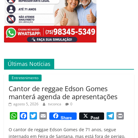
Últimas Notícias
Entretenimento
Cantor de reggae Edson Gomes
manterá agenda de apresentações
agosto 5, 2026
tvconca
0
W
F
T
E
T
P
Share
Post
h
a
w
m
e
r
O cantor de reggae Edson Gomes de 71 anos, segue
a
c
i
a
l
i
internado em Feira de Santana, mas está fora de perigo,
t
e
t
i
e
n