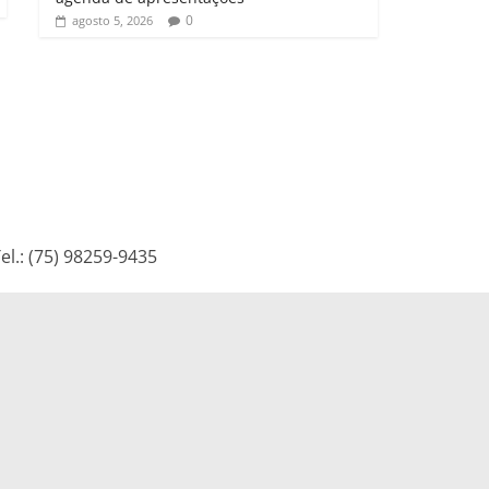
0
agosto 5, 2026
l.: (75) 98259-9435