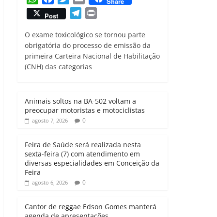
Share
h
a
w
m
T
P
Post
a
c
i
a
e
r
t
e
t
i
O exame toxicológico se tornou parte
l
i
s
b
t
l
obrigatória do processo de emissão da
e
n
primeira Carteira Nacional de Habilitação
A
o
e
g
t
(CNH) das categorias
p
o
r
r
p
k
a
m
Animais soltos na BA-502 voltam a
preocupar motoristas e motociclistas
0
agosto 7, 2026
Feira de Saúde será realizada nesta
sexta-feira (7) com atendimento em
diversas especialidades em Conceição da
Feira
0
agosto 6, 2026
Cantor de reggae Edson Gomes manterá
agenda de apresentações