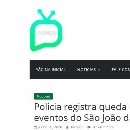
Pular
para
o
conteúdo
TV
Conça
Primeiro
PÁGINA INICIAL
NOTICIAS
FALE CO
portal
de
notícias
da
Noticias
cidade
Policia registra queda
ternura
|
eventos do São João d
Por:
Isac
junho 26, 2026
tvconca
0 Comments