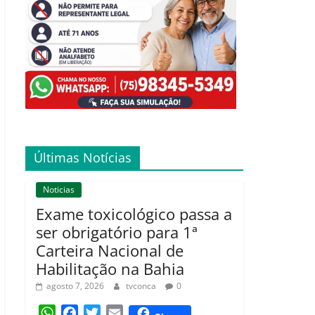
Últimas Notícias
Noticias
Exame toxicológico passa a
ser obrigatório para 1ª
Carteira Nacional de
Habilitação na Bahia
agosto 7, 2026
tvconca
0
W
F
T
E