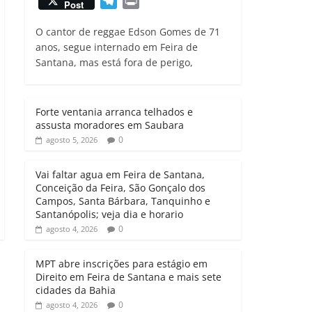
T
P
Post
a
c
i
a
e
r
t
e
t
i
O cantor de reggae Edson Gomes de 71
l
i
s
b
t
l
anos, segue internado em Feira de
e
n
Santana, mas está fora de perigo,
A
o
e
g
t
p
o
r
r
p
k
a
Forte ventania arranca telhados e
m
assusta moradores em Saubara
0
agosto 5, 2026
Vai faltar agua em Feira de Santana,
Conceição da Feira, São Gonçalo dos
Campos, Santa Bárbara, Tanquinho e
Santanópolis; veja dia e horario
0
agosto 4, 2026
MPT abre inscrições para estágio em
Direito em Feira de Santana e mais sete
cidades da Bahia
0
agosto 4, 2026