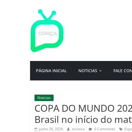
Pular
para
o
conteúdo
TV
Conça
Primeiro
PÁGINA INICIAL
NOTICIAS
FALE CO
portal
de
notícias
da
Noticias
cidade
COPA DO MUNDO 2026:
ternura
|
Brasil no início do ma
Por:
Isac
junho 26, 2026
tvconca
0 Comments
Espo