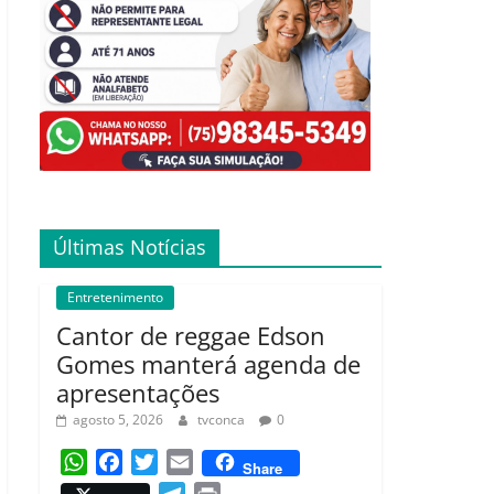
Últimas Notícias
Entretenimento
Cantor de reggae Edson
Gomes manterá agenda de
apresentações
agosto 5, 2026
tvconca
0
W
F
T
E
Share
h
a
w
m