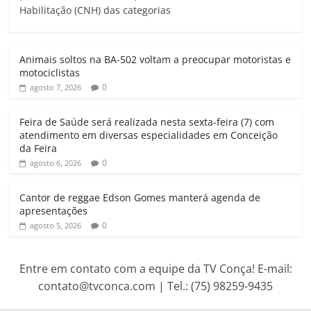
Habilitação (CNH) das categorias
s
b
t
l
g
t
A
o
e
r
p
o
r
a
Animais soltos na BA-502 voltam a preocupar motoristas e
p
k
m
motociclistas
0
agosto 7, 2026
Feira de Saúde será realizada nesta sexta-feira (7) com
atendimento em diversas especialidades em Conceição
da Feira
0
agosto 6, 2026
Cantor de reggae Edson Gomes manterá agenda de
apresentações
0
agosto 5, 2026
Entre em contato com a equipe da TV Conça! E-mail:
contato@tvconca.com | Tel.: (75) 98259-9435