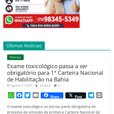
Últimas Notícias
Noticias
Exame toxicológico passa a ser
obrigatório para 1ª Carteira Nacional
de Habilitação na Bahia
agosto 7, 2026
tvconca
0
W
F
T
E
T
P
Share
Post
h
a
w
m
e
r
O exame toxicológico se tornou parte obrigatória do
a
c
i
a
l
i
processo de emissão da primeira Carteira Nacional de
t
e
t
i
e
n