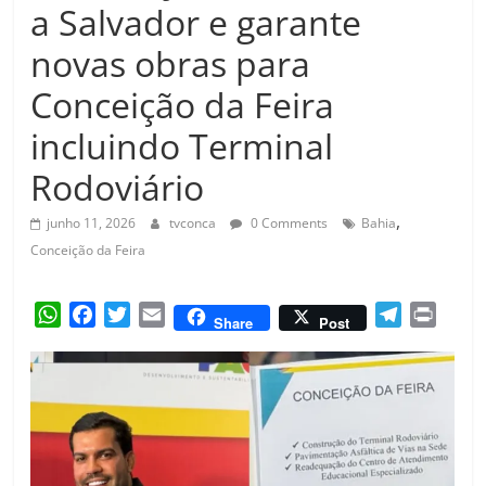
Amorim
a Salvador e garante
novas obras para
Conceição da Feira
incluindo Terminal
Rodoviário
,
junho 11, 2026
tvconca
0 Comments
Bahia
Conceição da Feira
W
F
T
E
T
P
Share
Post
h
a
w
m
e
r
a
c
i
a
l
i
t
e
t
i
e
n
s
b
t
l
g
t
A
o
e
r
p
o
r
a