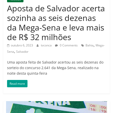
Amorim
Aposta de Salvador acerta
sozinha as seis dezenas
da Mega-Sena e leva mais
de R$ 32 milhões
,
outubro 6, 2023
tvconca
0 Comments
Bahia
Mega-
,
Sena
Salvador
Uma aposta feita de Salvador acertou as seis dezenas do
sorteio do concurso 2.641 da Mega-Sena, realizado na
noite desta quinta-feira
Read more