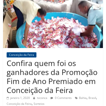
Amorim
Conceição da Feira
Confira quem foi os
ganhadores da Promoção
Fim de Ano Premiado em
Conceição da Feira
,
,
janeiro 1, 2020
tvconca
0 Comments
Bahia
Brasil
,
Conceição da Feira
Sorteios