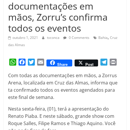
Amorim
documentações em
mãos, Zorru’s confirma
todos os eventos
,
outubro 1, 2021
tvconca
0 Comments
Bahia
Cruz
das Almas
W
F
T
E
T
P
Share
Post
h
a
w
m
e
r
Com todas as documentações em mãos, a Zorrus
a
c
i
a
l
i
Arena, localizada em Cruz das Almas, informa que
t
e
t
i
e
n
ta confirmado todos os eventos agendados para
s
b
t
l
g
t
A
o
e
r
este final de semana.
p
o
r
a
Nesta sexta-feira, (01), terá a apresentação do
p
k
m
Renato Piaba. E neste sábado, grande show com
Roque Salles, Filipe Ramos e Thiago Aquino. Você