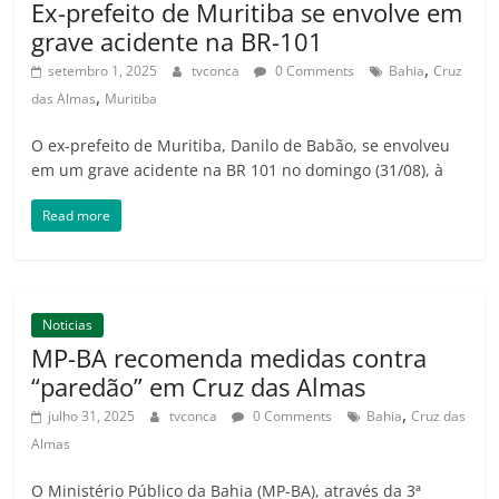
Ex-prefeito de Muritiba se envolve em
grave acidente na BR-101
,
setembro 1, 2025
tvconca
0 Comments
Bahia
Cruz
,
das Almas
Muritiba
O ex-prefeito de Muritiba, Danilo de Babão, se envolveu
em um grave acidente na BR 101 no domingo (31/08), à
Read more
Noticias
MP-BA recomenda medidas contra
“paredão” em Cruz das Almas
,
julho 31, 2025
tvconca
0 Comments
Bahia
Cruz das
Almas
O Ministério Público da Bahia (MP-BA), através da 3ª