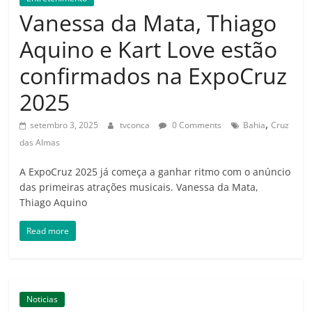
Amorim
Vanessa da Mata, Thiago
Aquino e Kart Love estão
confirmados na ExpoCruz
2025
,
setembro 3, 2025
tvconca
0 Comments
Bahia
Cruz
das Almas
A ExpoCruz 2025 já começa a ganhar ritmo com o anúncio
das primeiras atrações musicais. Vanessa da Mata,
Thiago Aquino
Read more
Noticias