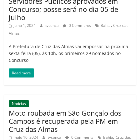
Servidores Públicos aprovados em
Concurso; posse será no dia 05 de
julho
,
julho 1, 2024
tvconca
0 Comments
Bahia
Cruz das
Almas
A Prefeitura de Cruz das Almas vai empossar na próxima
sexta-feira (05), às 10h, os primeiros 29 nomeados no
Concurso
Read more
Noticias
Moto roubada em São Gonçalo dos
Campos é recuperada pela PM em
Cruz das Almas
,
maio 10, 2024
tvconca
0 Comments
Bahia
Cruz das