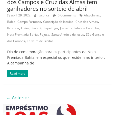
dos Campos e Cruz das Almas tem
ganhadores no sorteio de abril
,
abril 29, 2022
tvconca
0 Comments
Alagoinhas
,
,
,
,
Bahia
Campo Formoso
Conceição do Jacuípe
Cruz das Almas
,
,
,
,
,
,
Ibirataia
Ilhéus
Itacaré
Itapetinga
Juazeiro
Lafaiete Coutinho
,
,
,
Nota Premiada Bahia
Pojuca
Santo Antônio de Jesus
São Gonçalo
,
dos Campos
Teixeira de Freitas
Dia de comemoração para os participantes da Nota
Premiada Bahia, em especial os que residem no interior.
A campanha de
Read more
← Anterior