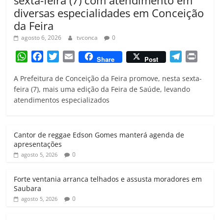
diversas especialidades em Conceição
da Feira
agosto 6, 2026
tvconca
0
W
F
T
E
T
P
Share
Post
h
a
w
m
e
r
A Prefeitura de Conceição da Feira promove, nesta sexta-
a
c
i
a
l
i
feira (7), mais uma edição da Feira de Saúde, levando
t
e
t
i
e
n
atendimentos especializados
s
b
t
l
g
t
A
o
e
r
p
o
r
a
Cantor de reggae Edson Gomes manterá agenda de
p
k
m
apresentações
0
agosto 5, 2026
Forte ventania arranca telhados e assusta moradores em
Saubara
0
agosto 5, 2026