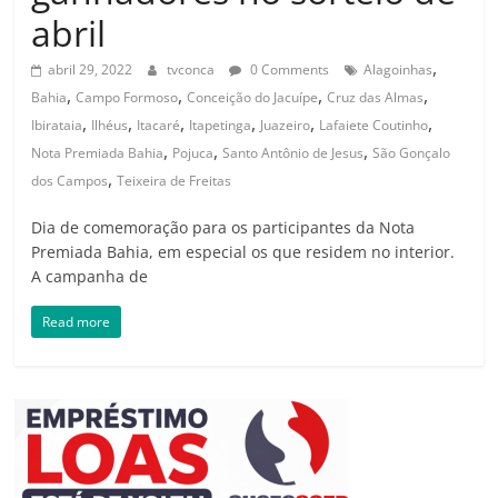
abril
,
abril 29, 2022
tvconca
0 Comments
Alagoinhas
,
,
,
,
Bahia
Campo Formoso
Conceição do Jacuípe
Cruz das Almas
,
,
,
,
,
,
Ibirataia
Ilhéus
Itacaré
Itapetinga
Juazeiro
Lafaiete Coutinho
,
,
,
Nota Premiada Bahia
Pojuca
Santo Antônio de Jesus
São Gonçalo
,
dos Campos
Teixeira de Freitas
Dia de comemoração para os participantes da Nota
Premiada Bahia, em especial os que residem no interior.
A campanha de
Read more