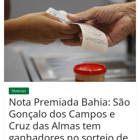
Amorim
Noticias
Nota Premiada Bahia: São
Gonçalo dos Campos e
Cruz das Almas tem
ganhadores no sorteio de