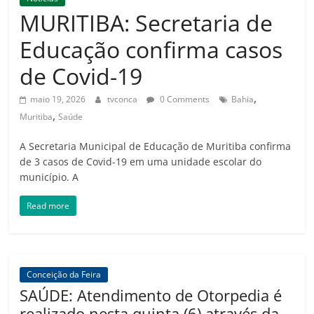
Amorim
MURITIBA: Secretaria de
Educação confirma casos
de Covid-19
,
maio 19, 2026
tvconca
0 Comments
Bahia
,
Muritiba
Saúde
A Secretaria Municipal de Educação de Muritiba confirma
de 3 casos de Covid-19 em uma unidade escolar do
município. A
Read more
Conceição da Feira
SAÚDE: Atendimento de Otorpedia é
realizado nesta quinta (6) através da